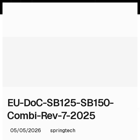
SR
EN
DE
RU
Стартовая страница
Системы
Услуги
Products
Software
Лицензии и сертификаты
О нас
Контакт
EU-DoC-SB125-SB150-
Combi-Rev-7-2025
05/05/2026
springtech