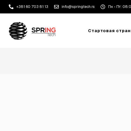
+381 60 703 81 13
info@springtech.rs
Пн - Пт: 08:
Стартовая стра