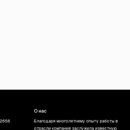
О нас
02656
Благодаря многолетнему опыту работы в
отрасли компания заслужила известную