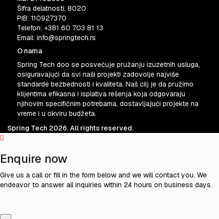
Šifra delatnosti: 8020
PIB: 110927370
Telefon:
+381 60 703 81 13
Email:
info@springtech.rs
O nama
Spring Tech doo se posvećuje pružanju izuzetnih usluga,
osiguravajući da svi naši projekti zadovolje najviše
standarde bezbednosti i kvaliteta. Naš cilj je da pružimo
klijentima efikasna i isplativa rešenja koja odgovaraju
njihovim specifičnim potrebama, dostavljajući projekte na
vreme i u okviru budžeta.
Spring Tech 2026. All rights reserved.
Enquire now
Give us a call or fill in the form below and we will contact you. We
endeavor to answer all inquiries within 24 hours on business days.
+381 60 703 81 13
info@springtech.rs