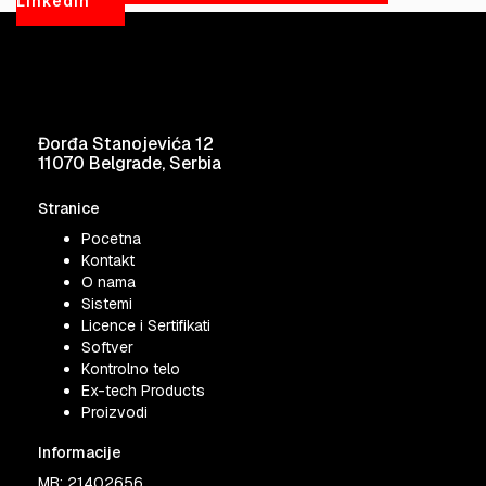
LinkedIn
Đorđa Stanojevića 12
11070 Belgrade, Serbia
Stranice
Pocetna
Kontakt
O nama
Sistemi
Licence i Sertifikati
Softver
Kontrolno telo
Ex-tech Products
Proizvodi
Informacije
MB: 21402656