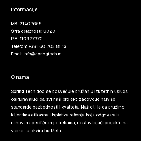
Informacije
MB: 21402656
Šifra delatnosti: 8020
PIB: 110927370
Telefon:
+381 60 703 81 13
Email:
info@springtech.rs
O nama
Spring Tech doo se posvećuje pružanju izuzetnih usluga,
osiguravajući da svi naši projekti zadovolje najviše
standarde bezbednosti i kvaliteta. Naš cilj je da pružimo
klijentima efikasna i isplativa rešenja koja odgovaraju
njihovim specifičnim potrebama, dostavljajući projekte na
vreme i u okviru budžeta.