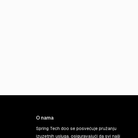
O nama
Spring Tech doo se posvećuje pružanju
izuzetnih usluga, osiguravajući da svi naši