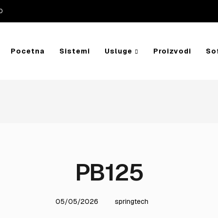
0
Pocetna
Sistemi
Usluge
Proizvodi
So
PB125
05/05/2026
springtech