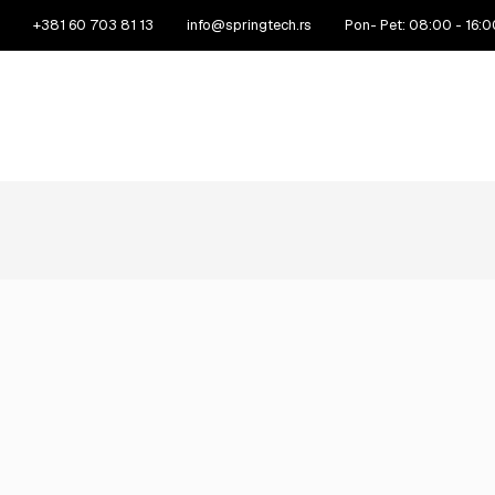
+381 60 703 81 13
info@springtech.rs
Pon- Pet: 08:00 - 16:0