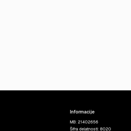
Informacije
MB: 21402656
Šifra delatnosti: 8020