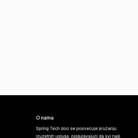
O nama
Spring Tech doo se posvećuje pružanju
izuzetnih usluga, osiguravajući da svi naši