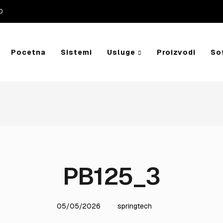
0
Pocetna
Sistemi
Usluge
Proizvodi
So
PB125_3
05/05/2026
springtech