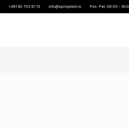
+381 60 703 81 13
info@springtech.rs
Pon- Pet: 08:00 - 16:0