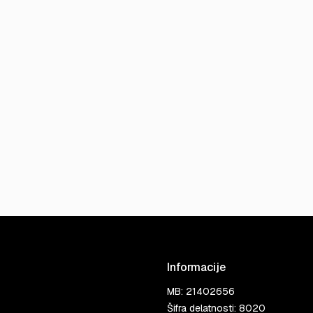
Informacije
MB: 21402656
Šifra delatnosti: 8020