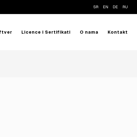
SR
EN
DE
RU
ftver
Licence i Sertifikati
O nama
Kontakt