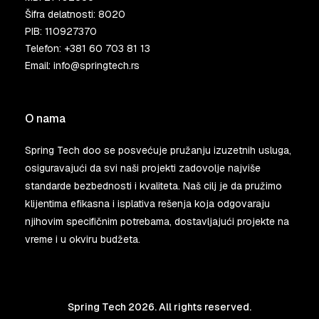
Šifra delatnosti: 8020
PIB: 110927370
Telefon:
+381 60 703 81 13
Email:
info@springtech.rs
O nama
Spring Tech doo se posvećuje pružanju izuzetnih usluga,
osiguravajući da svi naši projekti zadovolje najviše
standarde bezbednosti i kvaliteta. Naš cilj je da pružimo
klijentima efikasna i isplativa rešenja koja odgovaraju
njihovim specifičnim potrebama, dostavljajući projekte na
vreme i u okviru budžeta.
Spring Tech 2026. All rights reserved.