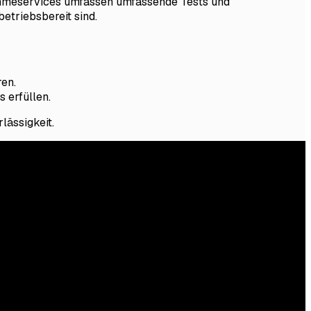
bnahmeservices umfassen umfassende Tests und
etriebsbereit sind.
en.
 erfüllen.
lässigkeit.