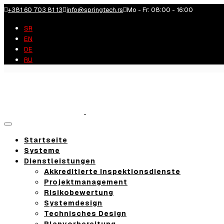
+381 60 703 81 13
info@springtech.rs
Mo - Fr: 08:00 - 16:00
SR
EN
DE
RU
Toggle
navigation
Startseite
Systeme
Dienstleistungen
Akkreditierte Inspektionsdienste
Projektmanagement
Risikobewertung
Systemdesign
Technisches Design
Planvorbereitung