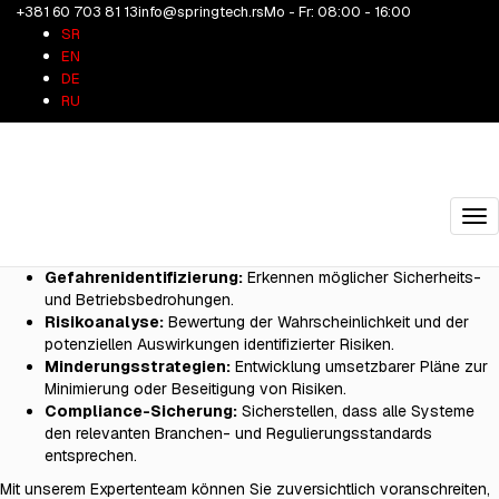
+381 60 703 81 13
info@springtech.rs
Mo - Fr: 08:00 - 16:00
Risikobewertung
SR
EN
DE
Schutz Ihres Vermögens und Gewährleistung der Sicherheit
RU
Jedes Projekt und jede Betriebsumgebung ist mit Risiken verbunden.
Unsere Risikobewertungsleistungen identifizieren potenzielle
Gefahren und Schwachstellen, bevor sie zu kostspieligen Problemen
werden. Durch gründliche Bewertungen unterstützen wir Sie beim
Schutz Ihrer Mitarbeiter, Ihres Eigentums und Ihrer Systeme.
Tog
Wir bieten:
nav
Gefahrenidentifizierung:
Erkennen möglicher Sicherheits-
und Betriebsbedrohungen.
Risikoanalyse:
Bewertung der Wahrscheinlichkeit und der
potenziellen Auswirkungen identifizierter Risiken.
Minderungsstrategien:
Entwicklung umsetzbarer Pläne zur
Minimierung oder Beseitigung von Risiken.
Compliance-Sicherung:
Sicherstellen, dass alle Systeme
den relevanten Branchen- und Regulierungsstandards
entsprechen.
Mit unserem Expertenteam können Sie zuversichtlich voranschreiten,