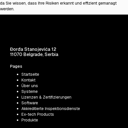
da Sie wissen, dass Ihre Risiken erkannt und effizient gemanagt
werden.
Đorđa Stanojevića 12
11070 Belgrade, Serbia
Pages
Startseite
Kontakt
Über uns
Systeme
Lizenzen & Zertifizierungen
Software
Akkreditierte Inspektionsdienste
Ex-tech Products
Produkte