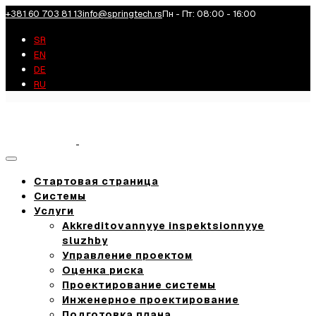
+381 60 703 81 13
info@springtech.rs
Пн - Пт: 08:00 - 16:00
SR
EN
DE
RU
Toggle
navigation
Стартовая страница
Системы
Услуги
Akkreditovannyye inspektsionnyye
sluzhby
Управление проектом
Оценка риска
Проектирование системы
Инженерное проектирование
Подготовка плана