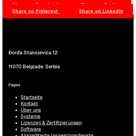
Share on Facebook
Share on Twitter
Share on Pinterest
Share on LinkedIn
Đorđa Stanojevića 12
11070 Belgrade, Serbia
Pages
Startseite
Kontakt
Über uns
Systeme
Lizenzen & Zertifizierungen
Software
Akkreditierte Inspektionsdienste