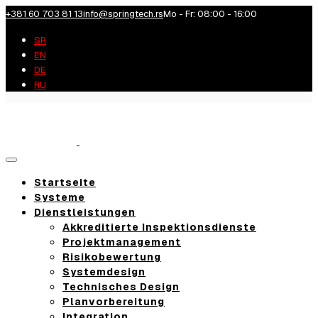
+381 60 703 81 13
info@springtech.rs
Mo - Fr: 08:00 - 16:00
SR
EN
DE
RU
Toggle
navigation
Startseite
Systeme
Dienstleistungen
Akkreditierte Inspektionsdienste
Projektmanagement
Risikobewertung
Systemdesign
Technisches Design
Planvorbereitung
Integration