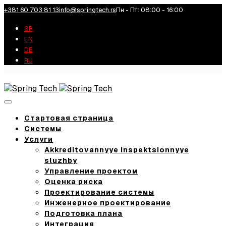
+381 60 703 81 13
info@springtech.rs
Пн - Пт: 08:00 - 16:00
SR
EN
DE
RU
Toggle
navigation
Стартовая страница
Системы
Услуги
Akkreditovannyye inspektsionnyye
sluzhby
Управление проектом
Оценка риска
Проектирование системы
Инженерное проектирование
Подготовка плана
Интеграция