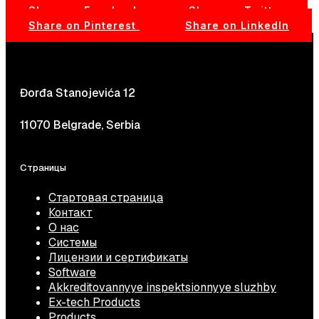
Share on Facebook
Share on Twitter
Share on Pinterest
Share on LinkedIn
Đorđa Stanojevića 12
11070 Belgrade, Serbia
Страницы
Стартовая страница
Контакт
О нас
Системы
Лицензии и сертификаты
Software
Akkreditovannyye inspektsionnyye sluzhby
Ex-tech Products
Products