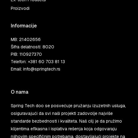
Proizvodi
Informacije
MB: 21402656
Šifra delatnosti: 8020
PIB: 110927370
Telefon:
+381 60 703 81 13
Email:
info@springtech.rs
O nama
Spring Tech doo se posvećuje pružanju izuzetnih usluga,
osiguravajući da svi naši projekti zadovolje najviše
standarde bezbednosti i kvaliteta. Naš cilj je da pružimo
klijentima efikasna i isplativa rešenja koja odgovaraju
njihovim specifičnim potrebama, dostavljajući projekte na