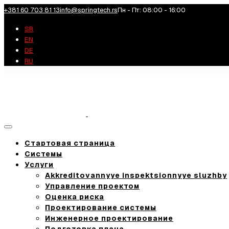
+381 60 703 81 13
info@springtech.rs
Пн - Пт: 08:00 - 16:00
SR
EN
DE
RU
Toggle
navigation
Стартовая страница
Системы
Услуги
Akkreditovannyye inspektsionnyye sluzhby
Управление проектом
Оценка риска
Проектирование системы
Инженерное проектирование
Подготовка плана