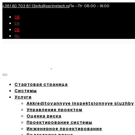
+381 60 703 81 13
info@springtech.rs
Пн - Пт: 08:00 - 16:00
SR
EN
DE
RU
Toggle
navigation
Стартовая страница
Системы
Услуги
Akkreditovannyye inspektsionnyye sluzhby
Управление проектом
Оценка риска
Проектирование системы
Инженерное проектирование
Подготовка плана