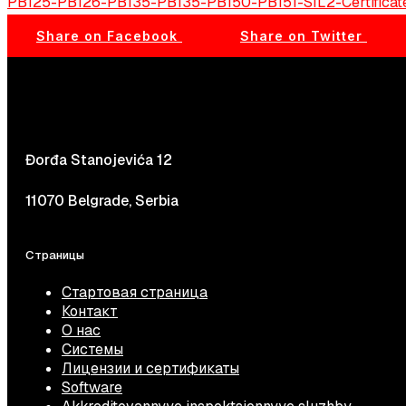
PB125-PB126-PB135-PB135-PB150-PB151-SIL2-Certificat
Share on Facebook
Share on Twitter
Đorđa Stanojevića 12
11070 Belgrade, Serbia
Страницы
Стартовая страница
Контакт
О нас
Системы
Лицензии и сертификаты
Software