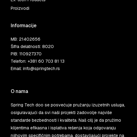
Proizvodi
Informacije
MB: 21402656
Šifra delatnosti: 8020
PIB: 110927370
Telefon:
+381 60 703 81 13
Email:
info@springtech.rs
O nama
Spring Tech doo se posvećuje pružanju izuzetnih usluga,
osiguravajući da svi naši projekti zadovolje najviše
standarde bezbednosti i kvaliteta. Naš cilj je da pružimo
klijentima efikasna i isplativa rešenja koja odgovaraju
njihovim specifičnim potrebama, dostavljajući projekte na