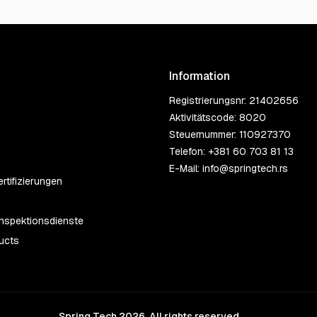
Information
Registrierungsnr: 21402656
Aktivitätscode: 8020
Steuernummer: 110927370
Telefon:
+381 60 703 81 13
E-Mail:
info@springtech.rs
rtifizierungen
 Inspektionsdienste
ucts
Spring Tech 2026. All rights reserved.