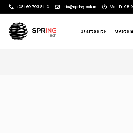
+381 60 703 81 13
info@springtech.rs
Mo - Fr: 08:0
Startseite
Syste