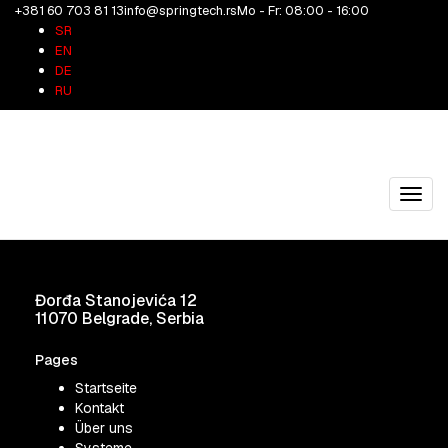
+381 60 703 81 13
info@springtech.rs
Mo - Fr: 08:00 - 16:00
2114A3
SR
EN
DE
05/05/2026
springtech
RU
2114A3
Share on Facebook
Share on Twitter
Share on Pinterest
Share on
LinkedIn
Toggl
navig
Đorđa Stanojevića 12
11070 Belgrade, Serbia
Pages
Startseite
Kontakt
Über uns