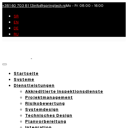
+381 60 703 81 13
info@springtech.rs
Mo - Fr: 08:00 - 16:00
SR
EN
DE
RU
Toggle
navigation
Startseite
Systeme
Dienstleistungen
Akkreditierte Inspektionsdienste
Projektmanagement
Risikobewertung
Systemdesign
Technisches Design
Planvorbereitung
Integration