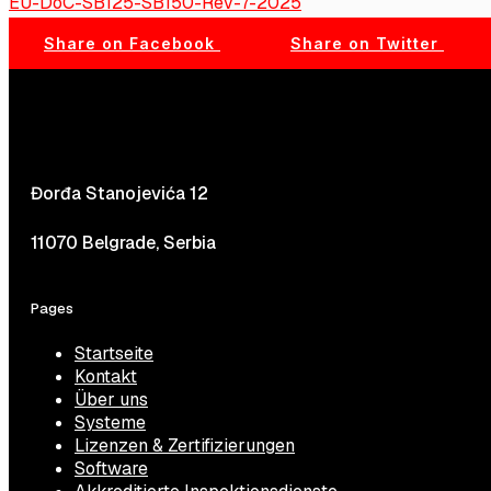
EU-DoC-SB125-SB150-Rev-7-2025
Share on Facebook
Share on Twitter
Đorđa Stanojevića 12
11070 Belgrade, Serbia
Pages
Startseite
Kontakt
Über uns
Systeme
Lizenzen & Zertifizierungen
Software