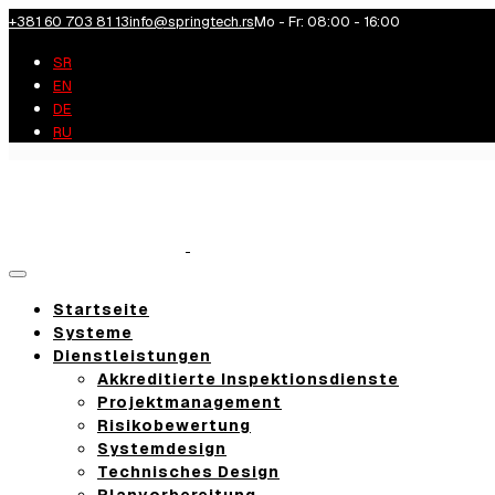
+381 60 703 81 13
info@springtech.rs
Mo - Fr: 08:00 - 16:00
SR
EN
DE
RU
Toggle
navigation
Startseite
Systeme
Dienstleistungen
Akkreditierte Inspektionsdienste
Projektmanagement
Risikobewertung
Systemdesign
Technisches Design
Planvorbereitung