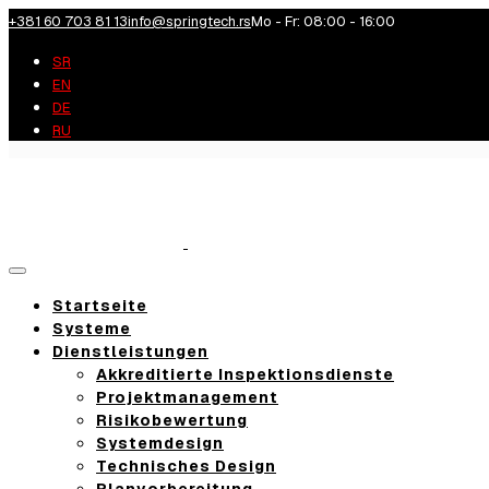
+381 60 703 81 13
info@springtech.rs
Mo - Fr: 08:00 - 16:00
SR
EN
DE
RU
Toggle
navigation
Startseite
Systeme
Dienstleistungen
Akkreditierte Inspektionsdienste
Projektmanagement
Risikobewertung
Systemdesign
Technisches Design
Planvorbereitung