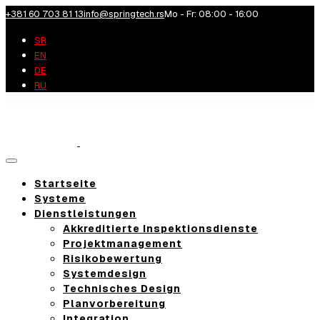
+381 60 703 81 13
info@springtech.rs
Mo - Fr: 08:00 - 16:00
SR
EN
DE
RU
Toggle
navigation
Startseite
Systeme
Dienstleistungen
Akkreditierte Inspektionsdienste
Projektmanagement
Risikobewertung
Systemdesign
Technisches Design
Planvorbereitung
Integration